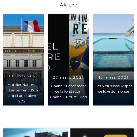
À la une
08 mai 2021
27 mars 2021
15 mars 2021
Mobilier National :
Chanel : Lancement
Les 5 plus beaux spas
Lancement d'un
de la fondation
de luxe du monde
appel aux talents
Chanel Culture Fund
2021 !