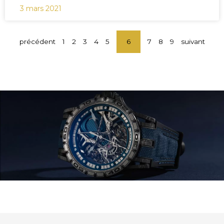
3 mars 2021
précédent
1
2
3
4
5
6
7
8
9
suivant